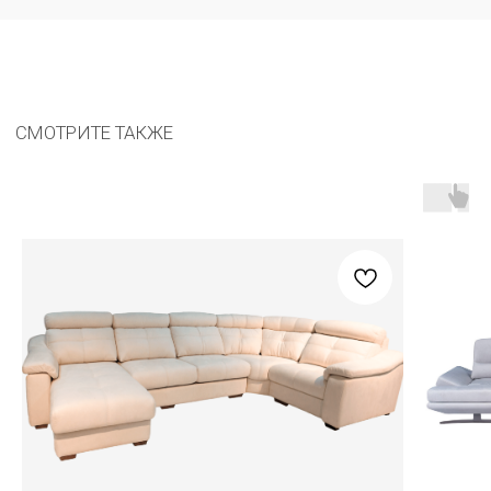
Остались вопросы?
Оставьте ваш номер, заполнив форму. Наш
менеджер свяжется с вами в ближайшее время
Соглашаюсь с
политикой обработки персональных данных
8 (800) 201-77-96
carat.imperiya@gmail.com
КАТАЛОГ
МЕНЮ
Весь каталог
Адреса салонов
В наличии
О компании
Аутлет
Покупателям
Гарантия
Вакансии
Сотрудничество