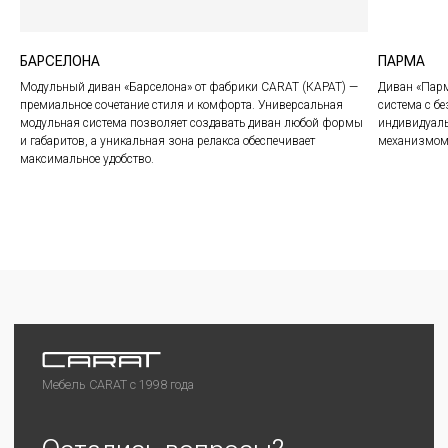
БАРСЕЛОНА
ПАРМА
Модульный диван «Барселона» от фабрики CARAT (КАРАТ) —
Диван «Парм
премиальное сочетание стиля и комфорта. Универсальная
система с 
модульная система позволяет создавать диван любой формы
индивидуаль
и габаритов, а уникальная зона релакса обеспечивает
механизмом 
©2024 CARAT
Любая информация на сайте носит справочный
максимальное удобство.
характер и не является публичной офертой
Политика конфиденциальности
Разработка сайта