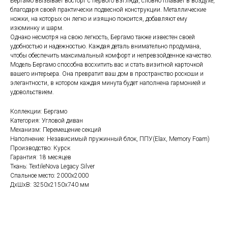
Бергамо вызывает восторг с первого взгляда, словно плавает в воздухе,
благодаря своей практически подвесной конструкции. Металлические
ножки, на которых он легко и изящно покоится, добавляют ему
изюминку и шарм.
Однако несмотря на свою легкость, Бергамо также известен своей
удобностью и надежностью. Каждая деталь внимательно продумана,
чтобы обеспечить максимальный комфорт и непревзойденное качество.
Модель Бергамо способна восхитить вас и стать визитной карточкой
вашего интерьера. Она превратит ваш дом в пространство роскоши и
элегантности, в котором каждая минута будет наполнена гармонией и
Изготовим мебель, которая
удовольствием.
отражает ваш стиль
Коллекции: Бергамо
Если вам нужна консультация менеджера,
Категория: Угловой диван
заполните форму ниже
Механизм: Перемещение секций
Наполнение: Независимый пружинный блок, ППУ(Elax, Memory Foam)
Производство: Курск
Гарантия: 18 месяцев
Ткань: TextileNova Legacy Silver
+7
Спальное место: 2000х2000
ДxШxВ: 3250x2150x740 мм
Соглашаюсь с
политикой обработки персональных данных