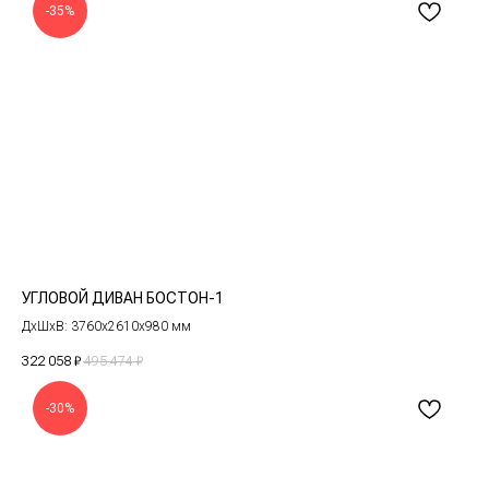
-35%
УГЛОВОЙ ДИВАН БОСТОН-1
ДxШxВ: 3760x2610x980 мм
322 058
₽
495 474
₽
-30%