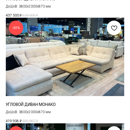
ДxШxВ: 3800x2000x870 мм
437 500
₽
625 000
₽
-30%
УГЛОВОЙ ДИВАН МОНАКО
ДxШxВ: 3800x2000x870 мм
419 906
₽
599 867
₽