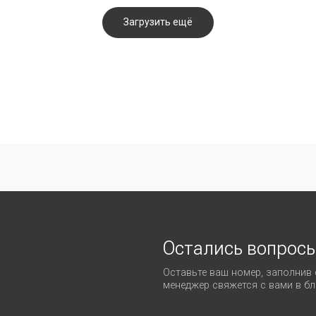
Загрузить ещё
Остались вопросы?
Оставьте ваш номер, заполнив форму. Наш
менеджер свяжется с вами в ближайшее время
Соглашаюсь с
политикой обработки персональных дан
8 (800) 201-77-96
carat.imperiya@gmail.com