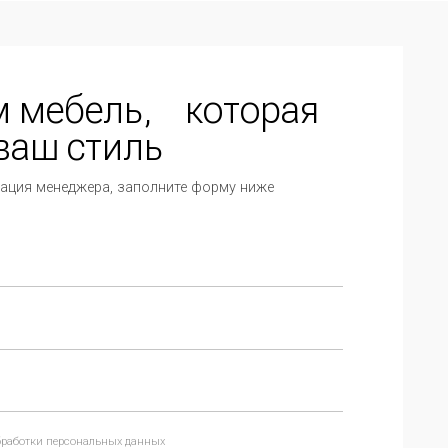
ль, которая
иль
, заполните форму ниже
ных данных