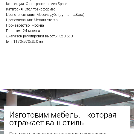
Изготовим мебель, которая
Коллекции: Стол-трансформер Space
Категория: Стол-трансформер
отражает ваш стиль
Цвет столешницы: Массив дуба (ручная работа)
Если вам нужна консультация менеджера,
Цвет основания: Металл-стекло
заполните форму ниже
Производство: Москва
Гарантия: 24 месяца
Диапазон регулировки высоты: 320-650
lwh: 1170x970x320 mm
+7
Соглашаюсь с
политикой обработки персональных данных
Отправить