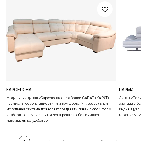
8 (800) 201-77-96
carat.imperiya@gmail.com
КАТАЛОГ
МЕНЮ
Весь каталог
Адреса салонов
В наличии
О компании
Аутлет
Покупателям
Гарантия
БАРСЕЛОНА
ПАРМА
Вакансии
Сотрудничество
Модульный диван «Барселона» от фабрики CARAT (КАРАТ) —
Диван «Парм
премиальное сочетание стиля и комфорта. Универсальная
система с 
модульная система позволяет создавать диван любой формы
индивидуаль
и габаритов, а уникальная зона релакса обеспечивает
механизмом 
максимальное удобство.