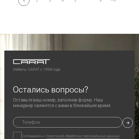
1
2
3
4
5
...
8
©2024 CARAT
Любая информация на сайте носит справочный
характер и не является публичной офертой
Политика конфиденциальности
Разработка сайта