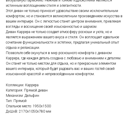
визуальную гармонию. Нежные и тонкие подлокотники являются
истинным воплощением стиля и элегантности.
Этот диван не только приносит удовольствие своим исключительным
комфортом, но и становится великолепным произведением искусства в
вашем интерьере. Он с легкостью станет центром внимания, привлекая
взгляды и восхищение своей изысканностью и шармом.
Диван Каррера не только создает атмосферу роскоши и уюта, но и
является выражением вашего вкуса и стиля. Он воплощает идеальное
сочетание функциональности и эстетики, предлагая уникальный опыт
отдыха и релаксации.
Позвольте себе окунуться в мир роскошного комфорта с диваном
Изготовим мебель, которая
Каррера, где каждая деталь создана с любовью и вниманием к деталям.
отражает ваш стиль
Он станет не только местом для отдыха, но и прекрасным элементом
вашего интерьера, который будет радовать вас и ваших гостей своей
Если вам нужна консультация менеджера,
заполните форму ниже
изысканной красотой и непревзойденным комфортом.
Коллекции: Каррера
Категория: Прямой диван
Механизм: Дельфин
Тип: Прямой
+7
Спальное место: 1950x1500
ДxШxВ: 2170x1050x780 мм
Соглашаюсь с
политикой обработки персональных данных