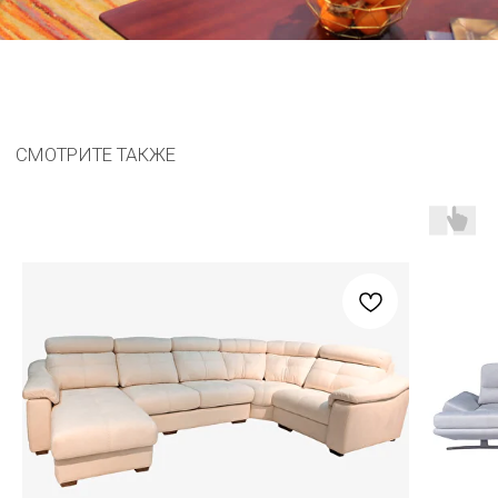
Мебель CARAT с 1998 года
Остались вопросы?
Оставьте ваш номер, заполнив форму. Наш
менеджер свяжется с вами в ближайшее время
Соглашаюсь с
политикой обработки персональных данных
8 (800) 201-77-96
carat.imperiya@gmail.com
КАТАЛОГ
МЕНЮ
Весь каталог
Адреса салонов
В наличии
О компании
Аутлет
Покупателям
Гарантия