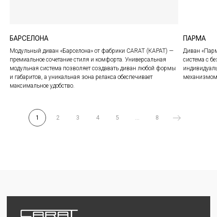
Вакансии
Сотрудничество
БАРСЕЛОНА
ПАРМА
Модульный диван «Барселона» от фабрики CARAT (КАРАТ) —
Диван «Парм
премиальное сочетание стиля и комфорта. Универсальная
система с 
модульная система позволяет создавать диван любой формы
индивидуаль
и габаритов, а уникальная зона релакса обеспечивает
механизмом 
максимальное удобство.
©2024 CARAT
Любая информация на сайте носит справочный
характер и не является публичной офертой
1
2
3
4
5
...
8
Политика конфиденциальности
Разработка сайта