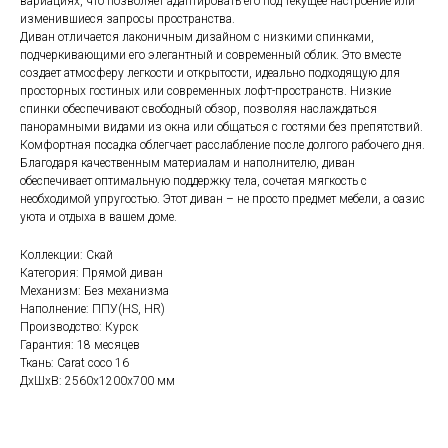
вариациях, что позволяет адаптировать его под текущее настроение или
изменившиеся запросы пространства.
Диван отличается лаконичным дизайном с низкими спинками,
подчеркивающими его элегантный и современный облик. Это вместе
создает атмосферу легкости и открытости, идеально подходящую для
просторных гостиных или современных лофт-пространств. Низкие
спинки обеспечивают свободный обзор, позволяя наслаждаться
панорамными видами из окна или общаться с гостями без препятствий.
Комфортная посадка облегчает расслабление после долгого рабочего дня.
Благодаря качественным материалам и наполнителю, диван
обеспечивает оптимальную поддержку тела, сочетая мягкость с
Изготовим мебель, которая
необходимой упругостью. Этот диван – не просто предмет мебели, а оазис
отражает ваш стиль
уюта и отдыха в вашем доме.
Если вам нужна консультация менеджера,
заполните форму ниже
Коллекции: Скай
Категория: Прямой диван
Механизм: Без механизма
Наполнение: ППУ(HS, HR)
Производство: Курск
Гарантия: 18 месяцев
+7
Ткань: Carat coco 16
ДxШxВ: 2560x1200x700 мм
Соглашаюсь с
политикой обработки персональных данных