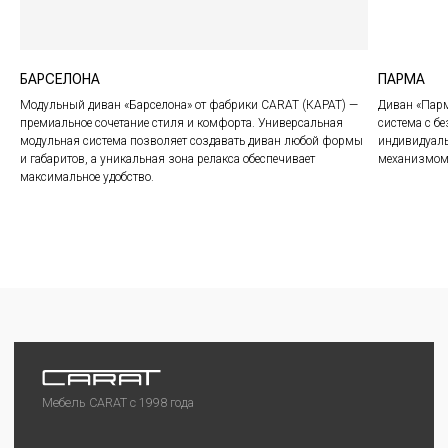
БАРСЕЛОНА
ПАРМА
Модульный диван «Барселона» от фабрики CARAT (КАРАТ) —
Диван «Парм
премиальное сочетание стиля и комфорта. Универсальная
система с 
модульная система позволяет создавать диван любой формы
индивидуаль
©2024 CARAT
и габаритов, а уникальная зона релакса обеспечивает
механизмом 
Любая информация на сайте носит справочный
максимальное удобство.
характер и не является публичной офертой
Политика конфиденциальности
Разработка сайта