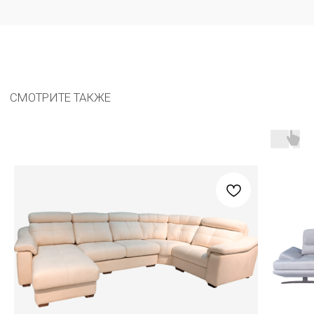
Остались вопросы?
Оставьте ваш номер, заполнив форму. Наш
менеджер свяжется с вами в ближайшее время
Соглашаюсь с
политикой обработки персональных данных
8 (800) 201-77-96
carat.imperiya@gmail.com
КАТАЛОГ
МЕНЮ
Весь каталог
Адреса салонов
В наличии
О компании
Аутлет
Покупателям
Гарантия
Вакансии
Сотрудничество