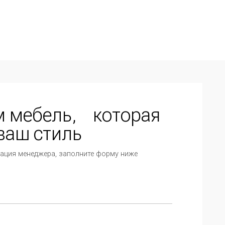
ль, которая
иль
, заполните форму ниже
ных данных