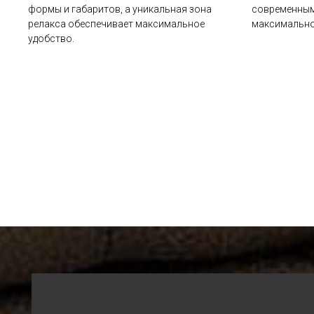
формы и габаритов, а уникальная зона
современным
релакса обеспечивает максимальное
максимально
удобство.
Мебель CARAT с 1998 года
КАТАЛОГ
Весь каталог
В наличии
Аутлет
МЕНЮ
Адреса салонов
О компании