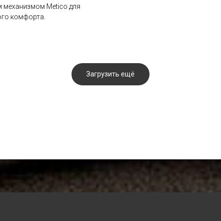
 механизмом Metico для
го комфорта.
Загрузить ещё
Остались вопросы?
Оставьте ваш номер, заполнив форму. Наш
менеджер свяжется с вами в ближайшее время
Соглашаюсь с
политикой обработки персональных дан
8 (800) 201-77-96