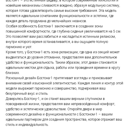
Бостон-1 – это истинный шедевр, в котором современные технологии и
новейшие механизмы сливаются воедино, образуя модульную систему,
которая готова удовлетворить самые высокие требования. Эта модель
является идеальным сочетанием функциональности и эстетики, где
каждая деталь продумана до мельчайших нюансов.
Особая особенность Бостона-1 заключается в создании зоны
повышенной комфортности, где глубина сиденья увеличивается на 5 см.
Это позволяет вам расслабиться и насладиться истинным релаксом,
внутри которого время останавливается, а вы ощущаете полную
гармонию и уют.
Кроме того, у Бостона-1 есть зона релаксации, где одна из секций может
выдвигаться до уровня оттоманки, предоставляя вам дополнительное
удобство и функциональность. Таким образом, этот диван становится
идеальным местом для отдыха, работы или проведения времени в кругу
близких.
Роскошный дизайн Бостона-1 притягивает взгляды и приковывает
внимание своей изысканной элегантностью. Каждая линия и контур этой
модели выражает гармонию и совершенство, подчеркивая ваш
безупречный вкус и стиль.
Доверьтесь Бостону-1, и он станет вашим верным спутником в
Изготовим мебель, которая
повседневной жизни, предоставляя вам непревзойденный комфорт,
отражает ваш стиль
удобство и эстетическое удовольствие. Откройте двери в мир
современного дизайна и функциональности с Бостоном-1 – вашим
Если вам нужна консультация менеджера,
идеальным партнером для создания пространства, которое отражает ваш
заполните форму ниже
стиль и индивидуальность.