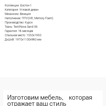
Коллекции: Бостон-1
Категория: Угловой диван
Механизм: Венеция
+7
Наполнение: ППУ(HR, Memory Foam)
Производство: Курск
Ткань: TextilNova Sand 06
Гарантия: 18 месяцев
Спальное место: 1550х1950
Соглашаюсь с
политикой обработки персональных данных
ДxШxВ: 1970x1100x980 мм
Отправить