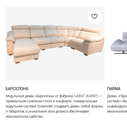
КАТАЛОГ
МЕНЮ
Весь каталог
Адреса салонов
В наличии
О компании
Аутлет
Покупателям
Гарантия
Вакансии
Сотрудничество
БАРСЕЛОНА
ПАРМА
©2024 CARAT
Любая информация на сайте носит справочный
Модульный диван «Барселона» от фабрики CARAT (КАРАТ) —
Диван «Парм
характер и не является публичной офертой
премиальное сочетание стиля и комфорта. Универсальная
система с 
Политика конфиденциальности
Разработка сайта
модульная система позволяет создавать диван любой формы
индивидуаль
и габаритов, а уникальная зона релакса обеспечивает
механизмом 
максимальное удобство.