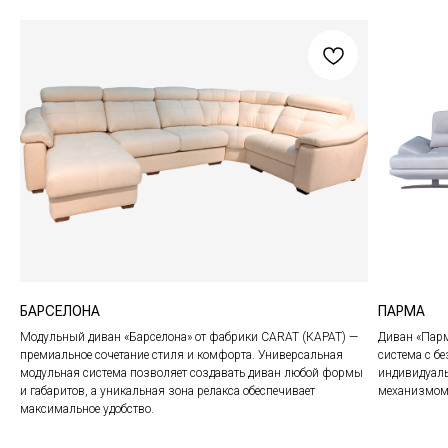
8 (800) 201-77-96
carat.imperiya@gmail.com
КАТАЛОГ
МЕНЮ
Весь каталог
Адреса салонов
В наличии
О компании
Аутлет
Покупателям
Гарантия
Вакансии
Сотрудничество
БАРСЕЛОНА
ПАРМА
Модульный диван «Барселона» от фабрики CARAT (КАРАТ) —
Диван «Парм
премиальное сочетание стиля и комфорта. Универсальная
система с 
модульная система позволяет создавать диван любой формы
индивидуаль
и габаритов, а уникальная зона релакса обеспечивает
механизмом 
максимальное удобство.
©2024 CARAT