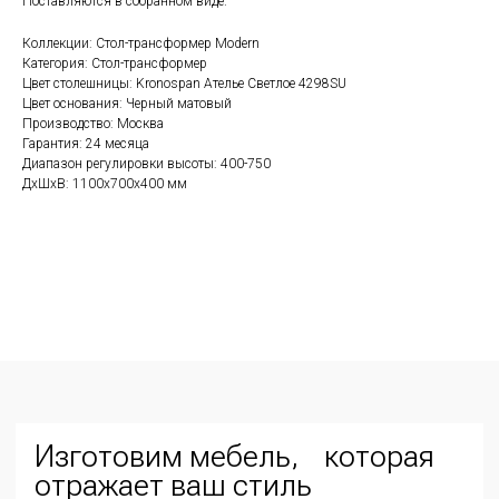
Поставляются в собранном виде.
Изготовим мебель, которая
Коллекции: Стол-трансформер Modern
отражает ваш стиль
Категория: Стол-трансформер
Цвет столешницы: Kronospan Ателье Светлое 4298SU
Если вам нужна консультация менеджера,
Цвет основания: Черный матовый
заполните форму ниже
Производство: Москва
Гарантия: 24 месяца
Диапазон регулировки высоты: 400-750
ДxШxВ: 1100x700x400 мм
+7
Соглашаюсь с
политикой обработки персональных данных
Отправить