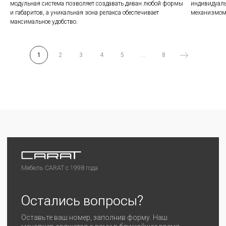
модульная система позволяет создавать диван любой формы
индивидуаль
Аутлет
Покупателям
и габаритов, а уникальная зона релакса обеспечивает
механизмом 
Гарантия
Вакансии
максимальное удобство.
Сотрудничество
1
2
3
4
5
...
8
©2024 CARAT
Любая информация на сайте носит справочный
характер и не является публичной офертой
Политика конфиденциальности
Разработка сайта