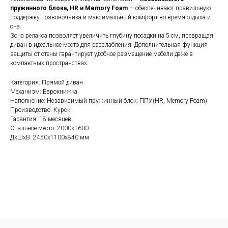
пружинного блока, HR и Memory Foam
— обеспечивают правильную
поддержку позвоночника и максимальный комфорт во время отдыха и
сна.
Зона релакса позволяет увеличить глубину посадки на 5 см, превращая
диван в идеальное место для расслабления. Дополнительная функция
защиты от стены гарантирует удобное размещение мебели даже в
Изготовим мебель, которая
компактных пространствах.
отражает ваш стиль
Если вам нужна консультация менеджера,
Категория: Прямой диван
заполните форму ниже
Механизм: Еврокнижка
Наполнение: Независимый пружинный блок, ППУ(HR, Memory Foam)
Производство: Курск
Гарантия: 18 месяцев
Спальное место: 2000х1600
ДxШxВ: 2450x1100x840 мм
+7
Соглашаюсь с
политикой обработки персональных данных
Отправить