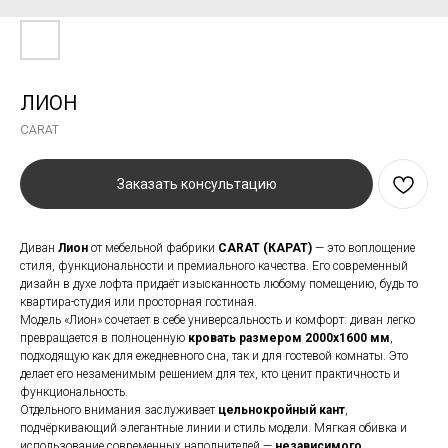
ЛИОН
CARAT
Заказать консультацию
Диван
Лион
от мебельной фабрики
CARAT (КАРАТ)
— это воплощение
стиля, функциональности и премиального качества. Его современный
дизайн в духе лофта придаёт изысканность любому помещению, будь то
квартира-студия или просторная гостиная.
Модель «Лион» сочетает в себе универсальность и комфорт: диван легко
превращается в полноценную
кровать размером 2000х1600 мм
,
подходящую как для ежедневного сна, так и для гостевой комнаты. Это
делает его незаменимым решением для тех, кто ценит практичность и
функциональность.
Отдельного внимания заслуживает
цельнокройный кант
,
подчёркивающий элегантные линии и стиль модели. Мягкая обивка и
использование современных наполнителей —
независимого