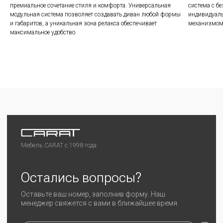
премиальное сочетание стиля и комфорта. Универсальная
система с 
модульная система позволяет создавать диван любой формы
индивидуаль
и габаритов, а уникальная зона релакса обеспечивает
механизмом 
максимальное удобство.
©2024 CARAT
Любая информация на сайте носит справочный
характер и не является публичной офертой
Политика конфиденциальности
Разработка сайта